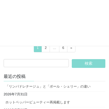
お知らせ
オープンいたします。
いつもご来店いただきまして誠にありがとうございます。お陰様
で無事に開店することができました。また、皆様のご来店を心よ
りお待ちしております。
投
固
固
固
1
2
…
6
»
稿
定
定
定
ペ
ペ
ペ
の
ー
ー
ー
ペ
ジ
ジ
ジ
ー
最近の投稿
ジ
「リンパドレナージュ」と「ポール・シェリー」の違い
送
2026年7月31日
り
ホットペッパービューティー再掲載します