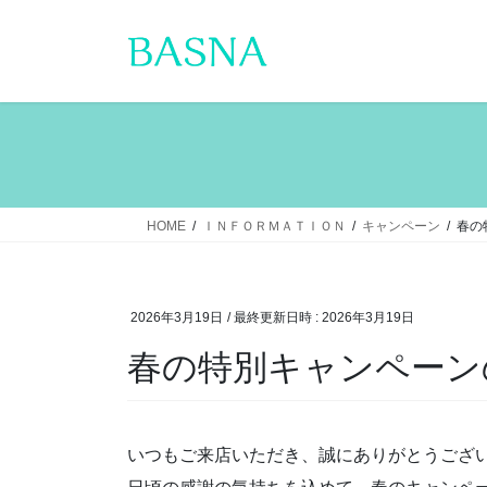
コ
ナ
ン
ビ
テ
ゲ
ン
ー
ツ
シ
へ
ョ
ス
ン
キ
に
ッ
移
HOME
ＩＮＦＯＲＭＡＴＩＯＮ
キャンペーン
春の
プ
動
2026年3月19日
/ 最終更新日時 :
2026年3月19日
春の特別キャンペーン
いつもご来店いただき、誠にありがとうござ