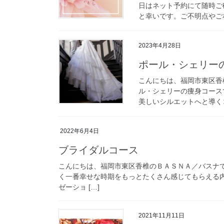
日はネット予約にて随時ご
と幸いです。ご不明点やご相
2023年4月28日
ポール・シェリー
こんにちは、福岡市東区香椎
ル・シェリーの痩身コース
美しいシルエットへと導くコ
2022年6月4日
ブライダルコース
こんにちは、福岡市東区香椎のＢＡＳＮＡ／バスナで
く一番幸せな時期をもっとたくさん感じてもらえる
ゼーショ […]
2021年11月11日