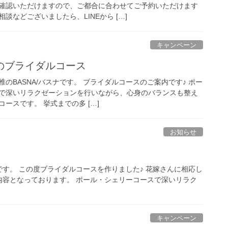
確認いただけますので、ご都合に合わせてご予約いただけます
談などございましたら、LINEから […]
キャンペーン
のブライダルコース
のBASNA/バスナです。 ブライダルコースのご案内です♪ ポー
で深いリラクゼーションを行いながら、心身のバランスも整え
ースです。 挙式までの多 […]
お知らせ
す。 この度ブライダルコースを作りました♪ 花嫁さんに相応し
内容となっております。 ポール・シェリーコースで深いリラク
キャンペーン