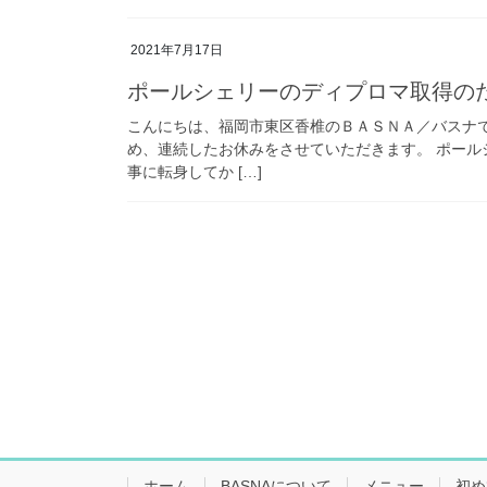
2021年7月17日
ポールシェリーのディプロマ取得の
こんにちは、福岡市東区香椎のＢＡＳＮＡ／バスナ
め、連続したお休みをさせていただきます。 ポー
事に転身してか […]
ホーム
BASNAについて
メニュー
初め