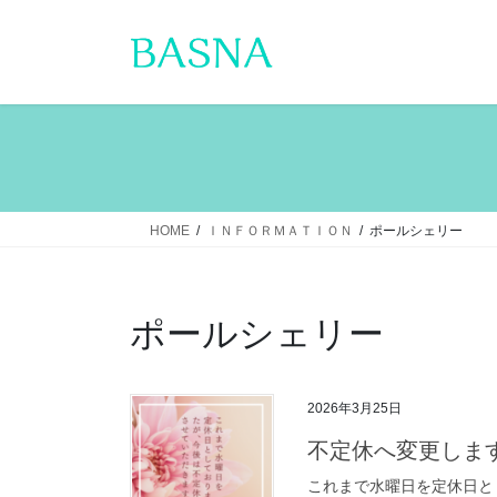
コ
ナ
ン
ビ
テ
ゲ
ン
ー
ツ
シ
へ
ョ
ス
ン
キ
に
ッ
移
HOME
ＩＮＦＯＲＭＡＴＩＯＮ
ポールシェリー
プ
動
ポールシェリー
2026年3月25日
不定休へ変更しま
これまで水曜日を定休日と