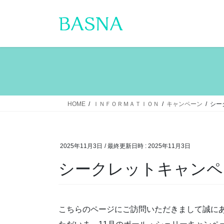
コ
ナ
ン
ビ
テ
ゲ
ン
ー
ツ
シ
へ
ョ
ス
ン
キ
に
ッ
移
HOME
ＩＮＦＯＲＭＡＴＩＯＮ
キャンペーン
シー
プ
動
2025年11月3日
/ 最終更新日時 :
2025年11月3日
シークレットキャンペ
こちらのページにご訪問いただきまして誠に