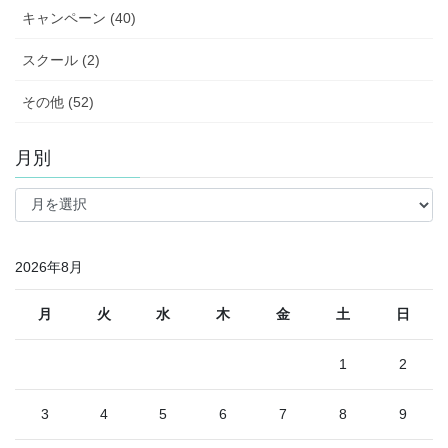
キャンペーン (40)
スクール (2)
その他 (52)
月別
月
別
2026年8月
月
火
水
木
金
土
日
1
2
3
4
5
6
7
8
9